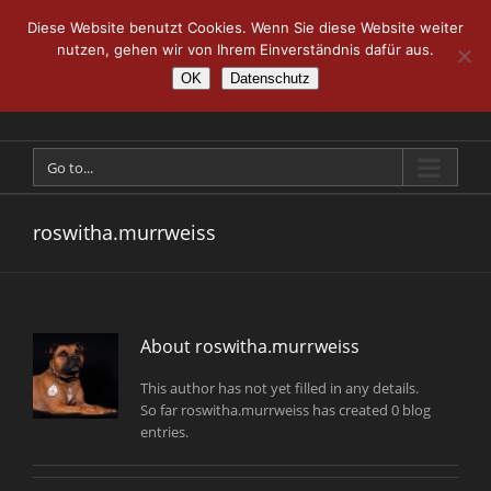
Skip
Diese Website benutzt Cookies. Wenn Sie diese Website weiter
to
nutzen, gehen wir von Ihrem Einverständnis dafür aus.
content
OK
Datenschutz
Go to...
roswitha.murrweiss
About
roswitha.murrweiss
This author has not yet filled in any details.
So far roswitha.murrweiss has created 0 blog
entries.