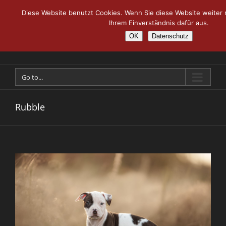
Skip
Diese Website benutzt Cookies. Wenn Sie diese Website weiter 
to
Ihrem Einverständnis dafür aus.
content
OK
Datenschutz
Go to...
Rubble
View
Larger
Image