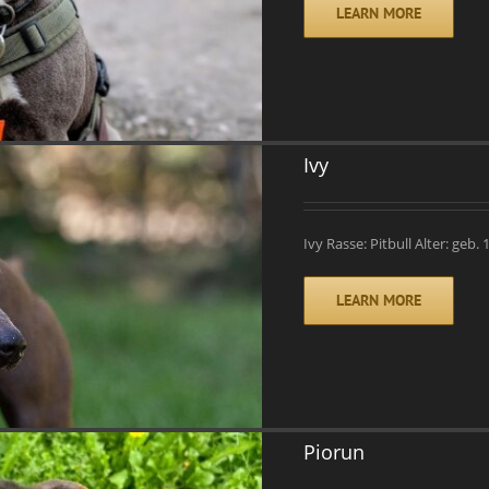
LEARN MORE
Ivy
Ivy Rasse: Pitbull Alter: geb.
LEARN MORE
Piorun