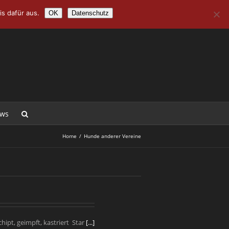
s dafür aus.
OK
Datenschutz
ws
Home
/
Hunde anderer Vereine
chipt, geimpft, kastriert Star
[...]