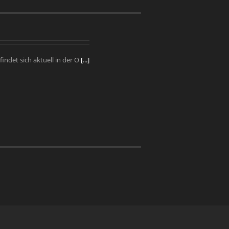
ndet sich aktuell in der O
[...]