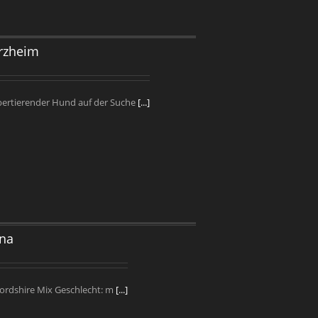
orzheim
ubertierender Hund auf der Suche
[...]
nna
ordshire Mix Geschlecht: m
[...]