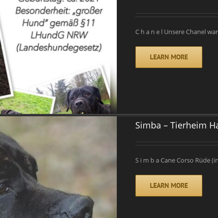
C h a n e l Unsere Chanel war
LEARN MORE
Simba – Tierheim H
S i m b a Cane Corso Rüde (in
LEARN MORE